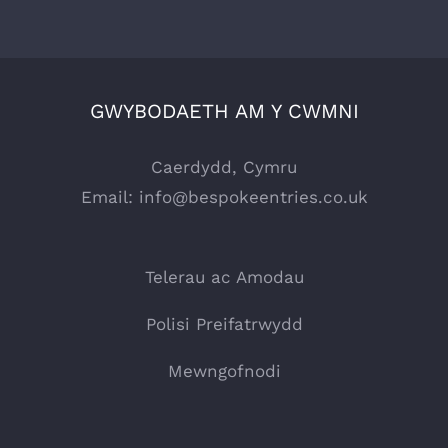
GWYBODAETH AM Y CWMNI
Caerdydd, Cymru
Email:
info@bespokeentries.co.uk
Telerau ac Amodau
Polisi Preifatrwydd
Mewngofnodi