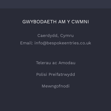
GWYBODAETH AM Y CWMNI
Caerdydd, Cymru
Email:
info@bespokeentries.co.uk
Telerau ac Amodau
Polisi Preifatrwydd
Mewngofnodi