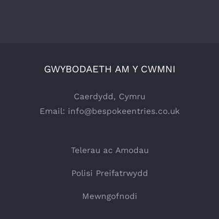
GWYBODAETH AM Y CWMNI
Caerdydd, Cymru
Email:
info@bespokeentries.co.uk
Telerau ac Amodau
Polisi Preifatrwydd
Mewngofnodi